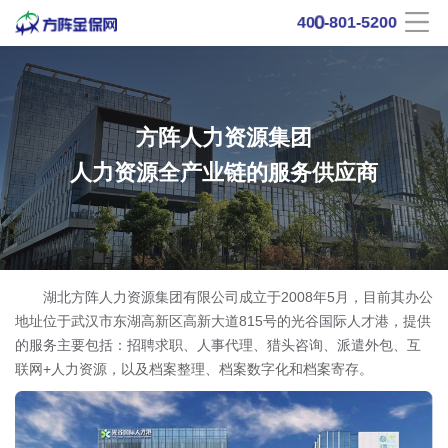
0
4
0
-
8
0
1
-
5
2
0
0
方阵人力资源集团
人力资源全产业链的服务供应商
湖北方阵人力资源集团有限公司成立于2008年5月，目前其办公
地址位于武汉市东湖高新区高新大道815号的光谷国际人才港，提供
的服务主要包括：招聘求职、人事代理、猎头咨询、派遣外包、互
联网+人力资源，以及档案整理、档案数字化和档案寄存。